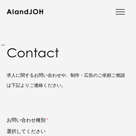
01
Home
Contact
02
About
03
Services
求人に関するお問い合わせや、制作・広告のご依頼ご相談
04
Recruit
は下記よりご連絡ください。
05
News
06
Press
お問い合わせ種別
＊
Release