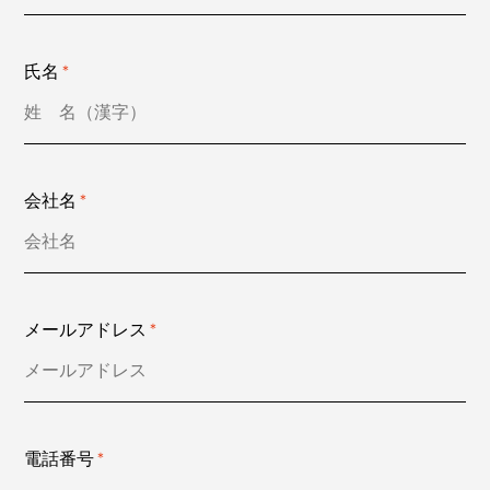
07
Technical
Information
氏名
＊
08
Contact
会社名
＊
メールアドレス
＊
電話番号
＊